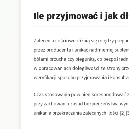
Ile przyjmować i jak d
Zalecenia ilościowe różnią się między prep
przez producenta i unikać nadmiernej suple
bólami brzucha czy biegunką, co bezpośrednio
w opracowaniach dolegliwości ze strony p
weryfikacji sposobu przyjmowania i konsultacj
Czas stosowania powinien korespondować z 
przy zachowaniu zasad bezpieczeństwa wynika
unikania przekraczania zalecanych ilości [2][3