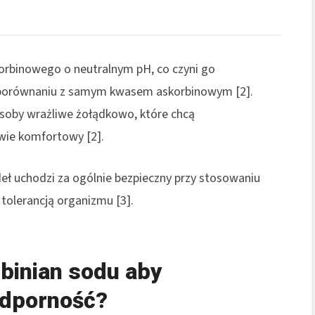
rbinowego o neutralnym pH, co czyni go
porównaniu z samym kwasem askorbinowym [2].
osoby wrażliwe żołądkowo, które chcą
ie komfortowy [2].
deł uchodzi za ogólnie bezpieczny przy stosowaniu
tolerancją organizmu [3].
binian sodu aby
odporność?