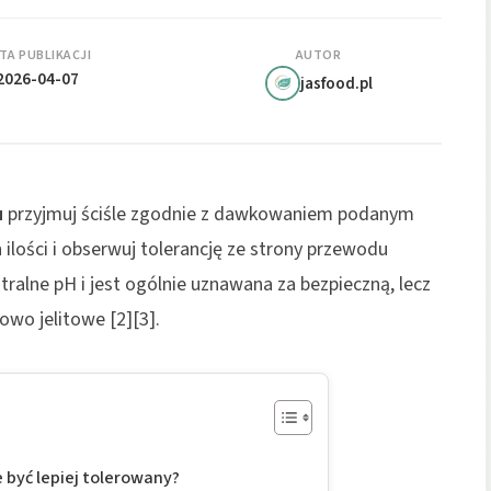
TA PUBLIKACJI
AUTOR
2026-04-07
jasfood.pl
u
przyjmuj ściśle zgodnie z dawkowaniem podanym
 ilości i obserwuj tolerancję ze strony przewodu
lne pH i jest ogólnie uznawana za bezpieczną, lecz
wo jelitowe [2][3].
 być lepiej tolerowany?