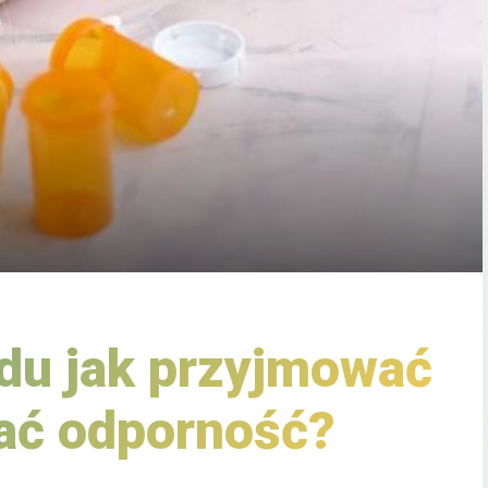
du jak przyjmować
ać odporność?