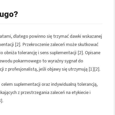
ługo?
aratami, dlatego powinno się trzymać dawki wskazanej
mentacji [2]. Przekroczenie zaleceń może skutkować
 obniża tolerancję i sens suplementacji [2]. Opisane
rzewodu pokarmowego to wyraźny sygnał do
i z profesjonalistą, jeśli objawy się utrzymują [1][2].
celem suplementacji oraz indywidualną tolerancją,
jących z przestrzegania zaleceń na etykiecie i
].