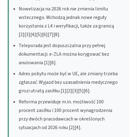
Nowelizacja na 2026 rok nie zmienia limitu
wstecznego. Wchodzą jednak nowe reguły
korzystania z L4 i weryfikacji, także za granicą
[2][3][4][5][6][7][8].
Teleporada jest dopuszczalna przy pełnej
dokumentacji. e-ZLA można korygować bez
anulowania [1][6].
Adres pobytu może być w UE, ale zmiany trzeba
zgłaszać. Wyjazd bez uzasadnienia medycznego
grozi utratą zasiłku [1][2][3][5][6].
Reforma przewiduje m.in. możliwość 100
procent zasiłku i 100 procent wynagrodzenia
przy dwóch pracodawcach w określonych
sytuacjach od 2026 roku [2][4].