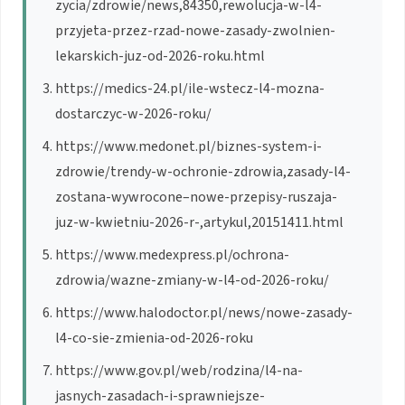
zycia/zdrowie/news,84350,rewolucja-w-l4-
przyjeta-przez-rzad-nowe-zasady-zwolnien-
lekarskich-juz-od-2026-roku.html
https://medics-24.pl/ile-wstecz-l4-mozna-
dostarczyc-w-2026-roku/
https://www.medonet.pl/biznes-system-i-
zdrowie/trendy-w-ochronie-zdrowia,zasady-l4-
zostana-wywrocone–nowe-przepisy-ruszaja-
juz-w-kwietniu-2026-r-,artykul,20151411.html
https://www.medexpress.pl/ochrona-
zdrowia/wazne-zmiany-w-l4-od-2026-roku/
https://www.halodoctor.pl/news/nowe-zasady-
l4-co-sie-zmienia-od-2026-roku
https://www.gov.pl/web/rodzina/l4-na-
jasnych-zasadach-i-sprawniejsze-