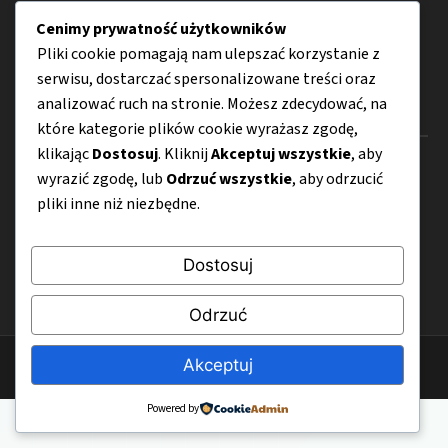
Lifestyle
Cenimy prywatność użytkowników
Porady
Pliki cookie pomagają nam ulepszać korzystanie z
serwisu, dostarczać spersonalizowane treści oraz
analizować ruch na stronie. Możesz zdecydować, na
Menu
które kategorie plików cookie wyrażasz zgodę,
klikając
Dostosuj
. Kliknij
Akceptuj wszystkie
, aby
O nas
wyrazić zgodę, lub
Odrzuć wszystkie
, aby odrzucić
pliki inne niż niezbędne.
Kontakt
Mapa strony
Dostosuj
Polityka prywatności
Odrzuć
Akceptuj
© 2026 jasfood.pl
Powered by