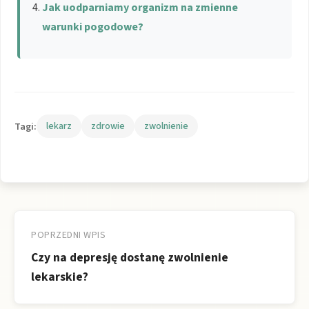
Jak uodparniamy organizm na zmienne
warunki pogodowe?
Tagi:
lekarz
zdrowie
zwolnienie
Nawigacja
wpisu
POPRZEDNI WPIS
Czy na depresję dostanę zwolnienie
lekarskie?