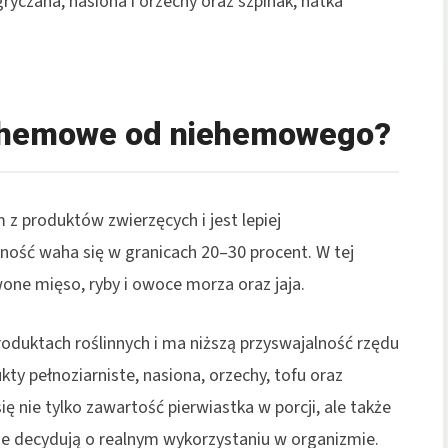
ryczana, nasiona i orzechy oraz szpinak, natka
o hemowe od niehemowego?
z produktów zwierzęcych i jest lepiej
ość waha się w granicach 20–30 procent. W tej
wone mięso, ryby i owoce morza oraz jaja.
oduktach roślinnych i ma niższą przyswajalność rzędu
kty pełnoziarniste, nasiona, orzechy, tofu oraz
się nie tylko zawartość pierwiastka w porcji, ale także
one decydują o realnym wykorzystaniu w organizmie.