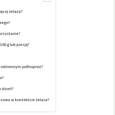
ięcej żelaza?
owego?
orzystanie?
100 g lub porcję?
 codziennym jadłospisie?
zo?
o dzień?
czowa w kontekście żelaza?