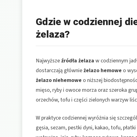
Gdzie w codziennej di
żelaza?
Najwyższe
źródła żelaza
w codziennym jadł
dostarczają głównie
żelazo hemowe
o wyso
żelazo niehemowe
o niższej biodostępnośc
mięso, ryby i owoce morza oraz szeroka grup
orzechów, tofu i części zielonych warzyw liśc
W praktyce codziennej wyróżnia się szczegól
gęsia, sezam, pestki dyni, kakao, tofu, płatk