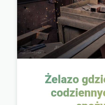
Żelazo gdzi
codzienny