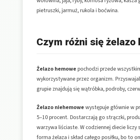
wołowina, jaja, ryby, komosa ryżowa, kasza g
pietruszki, jarmuż, rukola i boćwina.
Czym różni się żelaz
Żelazo hemowe
pochodzi przede wszystkim 
wykorzystywane przez organizm. Przyswajaln
grupie znajdują się wątróbka, podroby, czer
Żelazo niehemowe
występuje głównie w pr
5–10 procent. Dostarczają go strączki, produ
warzywa liściaste. W codziennej diecie liczy 
forma żelaza i skład całego posiłku, bo to 