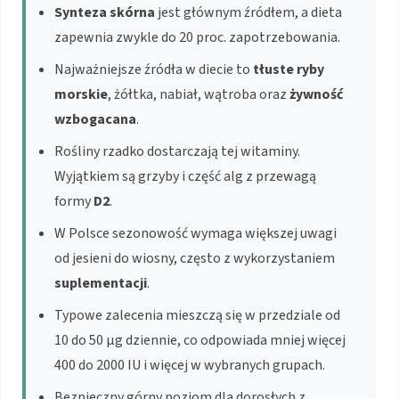
Synteza skórna
jest głównym źródłem, a dieta
zapewnia zwykle do 20 proc. zapotrzebowania.
Najważniejsze źródła w diecie to
tłuste ryby
morskie
, żółtka, nabiał, wątroba oraz
żywność
wzbogacana
.
Rośliny rzadko dostarczają tej witaminy.
Wyjątkiem są grzyby i część alg z przewagą
formy
D2
.
W Polsce sezonowość wymaga większej uwagi
od jesieni do wiosny, często z wykorzystaniem
suplementacji
.
Typowe zalecenia mieszczą się w przedziale od
10 do 50 µg dziennie, co odpowiada mniej więcej
400 do 2000 IU i więcej w wybranych grupach.
Bezpieczny górny poziom dla dorosłych z