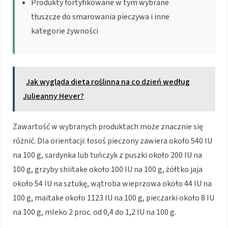
Produkty fortyfikowane w tym wybrane
tłuszcze do smarowania pieczywa i inne
kategorie żywności
Jak wygląda dieta roślinna na co dzień według
Julieanny Hever?
Zawartość w wybranych produktach może znacznie się
różnić. Dla orientacji: łosoś pieczony zawiera około 540 IU
na 100 g, sardynka lub tuńczyk z puszki około 200 IU na
100 g, grzyby shiitake około 100 IU na 100 g, żółtko jaja
około 54 IU na sztukę, wątroba wieprzowa około 44 IU na
100 g, maitake około 1123 IU na 100 g, pieczarki około 8 IU
na 100 g, mleko 2 proc. od 0,4 do 1,2 IU na 100 g.