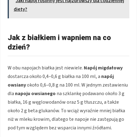
Jaki napój roślinny jest najzdrowszy dla codziennej
diety?
Jak z białkiem i wapniem na co
dzień?
W obu napojach białka jest niewiele.
Napój migdałowy
dostarcza około 0,4–0,6 g białka na 100 ml, a
napój
owsiany
około 0,6–0,8 g na 100 ml. W jednym zestawieniu
dla
napoju owsianego
na szklankę podawano około 3 g
białka, 16 g węglowodanów oraz 5 g tłuszczu, a także
około 2 g beta glukanów. To wciąż wyraźnie mniej białka
niż w mleku krowim, dlatego te napoje nie zastępują go
pod tym względem bez wsparcia innymi źródłami.