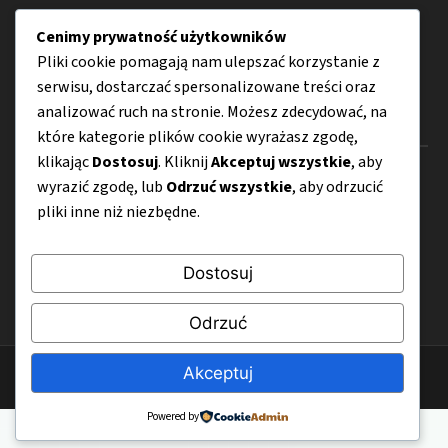
Lifestyle
Cenimy prywatność użytkowników
Porady
Pliki cookie pomagają nam ulepszać korzystanie z
serwisu, dostarczać spersonalizowane treści oraz
analizować ruch na stronie. Możesz zdecydować, na
Menu
które kategorie plików cookie wyrażasz zgodę,
klikając
Dostosuj
. Kliknij
Akceptuj wszystkie
, aby
O nas
wyrazić zgodę, lub
Odrzuć wszystkie
, aby odrzucić
pliki inne niż niezbędne.
Kontakt
Mapa strony
Dostosuj
Polityka prywatności
Odrzuć
Akceptuj
© 2026 jasfood.pl
Powered by