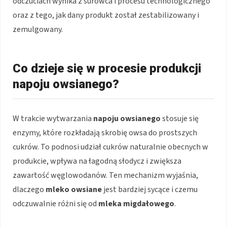
odczuciach wynika z surowca i procesu technologicznego
oraz z tego, jak dany produkt został zestabilizowany i
zemulgowany.
Co dzieje się w procesie produkcji
napoju owsianego?
W trakcie wytwarzania
napoju owsianego
stosuje się
enzymy, które rozkładają skrobię owsa do prostszych
cukrów. To podnosi udział cukrów naturalnie obecnych w
produkcie, wpływa na łagodną słodycz i zwiększa
zawartość węglowodanów. Ten mechanizm wyjaśnia,
dlaczego
mleko owsiane
jest bardziej sycące i czemu
odczuwalnie różni się od
mleka migdałowego
.