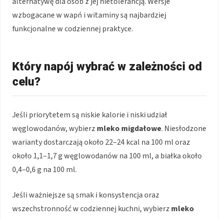
alternatywę dla osób z jej nietolerancją. Wersje
wzbogacane w wapń i witaminy są najbardziej
funkcjonalne w codziennej praktyce.
Który napój wybrać w zależności od
celu?
Jeśli priorytetem są niskie kalorie i niski udział
węglowodanów, wybierz
mleko migdałowe
. Niesłodzone
warianty dostarczają około 22–24 kcal na 100 ml oraz
około 1,1–1,7 g węglowodanów na 100 ml, a białka około
0,4–0,6 g na 100 ml.
Jeśli ważniejsze są smak i konsystencja oraz
wszechstronność w codziennej kuchni, wybierz
mleko