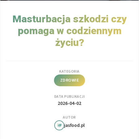
Masturbacja szkodzi czy
pomaga w codziennym
życiu?
KATEGORIA
ZDROWIE
DATA PUBLIKACJI
2026-04-02
AUTOR
jasfood.pl