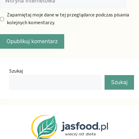
internetowa
Zapamiętaj moje dane w tej przeglądarce podczas pisania
kolejnych komentarzy.
Szukaj
Szukaj