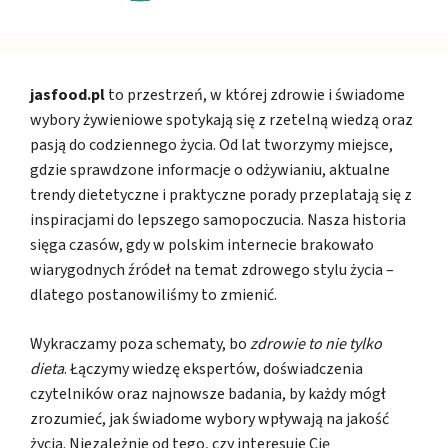
jasfood.pl
to przestrzeń, w której zdrowie i świadome
wybory żywieniowe spotykają się z rzetelną wiedzą oraz
pasją do codziennego życia. Od lat tworzymy miejsce,
gdzie sprawdzone informacje o odżywianiu, aktualne
trendy dietetyczne i praktyczne porady przeplatają się z
inspiracjami do lepszego samopoczucia. Nasza historia
sięga czasów, gdy w polskim internecie brakowało
wiarygodnych źródeł na temat zdrowego stylu życia –
dlatego postanowiliśmy to zmienić.
Wykraczamy poza schematy, bo
zdrowie to nie tylko
dieta
. Łączymy wiedzę ekspertów, doświadczenia
czytelników oraz najnowsze badania, by każdy mógł
zrozumieć, jak świadome wybory wpływają na jakość
życia. Niezależnie od tego, czy interesuje Cię