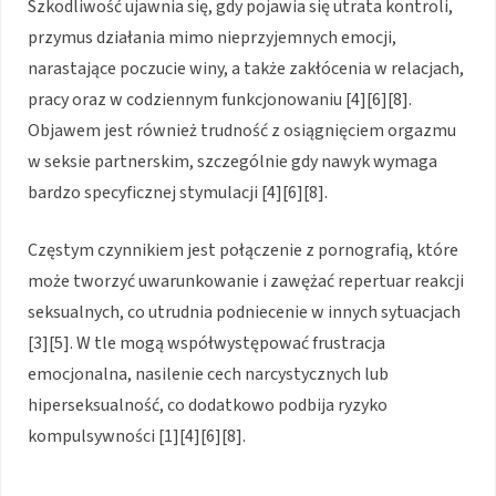
Szkodliwość ujawnia się, gdy pojawia się utrata kontroli,
przymus działania mimo nieprzyjemnych emocji,
narastające poczucie winy, a także zakłócenia w relacjach,
pracy oraz w codziennym funkcjonowaniu [4][6][8].
Objawem jest również trudność z osiągnięciem orgazmu
w seksie partnerskim, szczególnie gdy nawyk wymaga
bardzo specyficznej stymulacji [4][6][8].
Częstym czynnikiem jest połączenie z pornografią, które
może tworzyć uwarunkowanie i zawężać repertuar reakcji
seksualnych, co utrudnia podniecenie w innych sytuacjach
[3][5]. W tle mogą współwystępować frustracja
emocjonalna, nasilenie cech narcystycznych lub
hiperseksualność, co dodatkowo podbija ryzyko
kompulsywności [1][4][6][8].