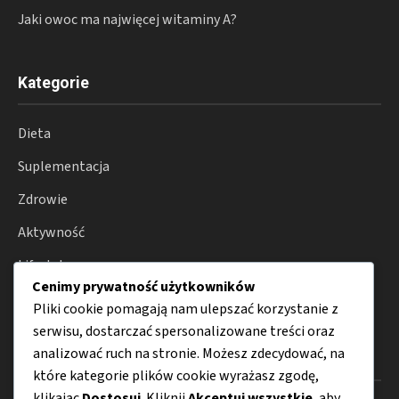
Jaki owoc ma najwięcej witaminy A?
Kategorie
Dieta
Suplementacja
Zdrowie
Aktywność
Lifestyle
Cenimy prywatność użytkowników
Porady
Pliki cookie pomagają nam ulepszać korzystanie z
serwisu, dostarczać spersonalizowane treści oraz
analizować ruch na stronie. Możesz zdecydować, na
Menu
które kategorie plików cookie wyrażasz zgodę,
klikając
Dostosuj
. Kliknij
Akceptuj wszystkie
, aby