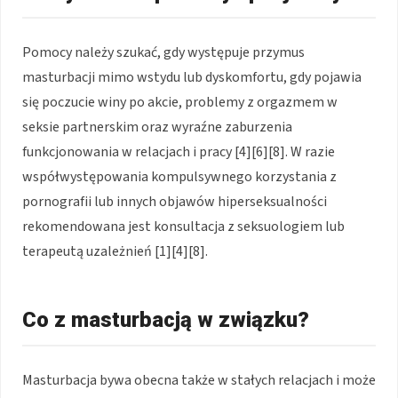
Pomocy należy szukać, gdy występuje przymus
masturbacji mimo wstydu lub dyskomfortu, gdy pojawia
się poczucie winy po akcie, problemy z orgazmem w
seksie partnerskim oraz wyraźne zaburzenia
funkcjonowania w relacjach i pracy [4][6][8]. W razie
współwystępowania kompulsywnego korzystania z
pornografii lub innych objawów hiperseksualności
rekomendowana jest konsultacja z seksuologiem lub
terapeutą uzależnień [1][4][8].
Co z masturbacją w związku?
Masturbacja bywa obecna także w stałych relacjach i może