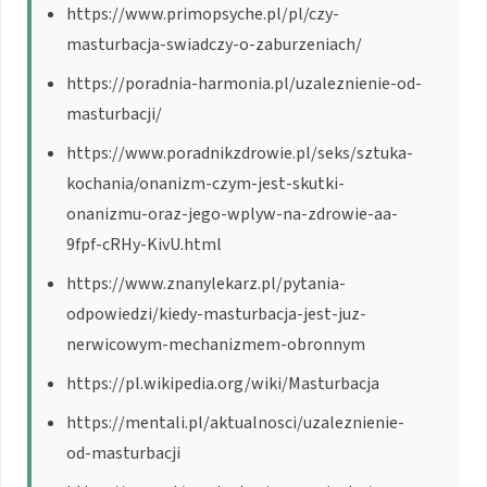
https://www.primopsyche.pl/pl/czy-
masturbacja-swiadczy-o-zaburzeniach/
https://poradnia-harmonia.pl/uzaleznienie-od-
masturbacji/
https://www.poradnikzdrowie.pl/seks/sztuka-
kochania/onanizm-czym-jest-skutki-
onanizmu-oraz-jego-wplyw-na-zdrowie-aa-
9fpf-cRHy-KivU.html
https://www.znanylekarz.pl/pytania-
odpowiedzi/kiedy-masturbacja-jest-juz-
nerwicowym-mechanizmem-obronnym
https://pl.wikipedia.org/wiki/Masturbacja
https://mentali.pl/aktualnosci/uzaleznienie-
od-masturbacji