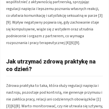
współistnieć z aktywnością partnerską, sprzyjając
regulacji napięcia i lepszemu poznaniu własnych reakcji,
co ułatwia komunikację i satysfakcję seksualną w parze [3]
[9]. Wpływ negatywny pojawia się, gdy zachowanie staje
się kompulsywne, wiąże się z wstydem oraz utrudnia
podniecenie i orgazm z partnerem, co wymaga
rozpoznania i pracy terapeutycznej [4][6][9].
Jak utrzymać zdrową praktykę na
co dzień?
Zdrowa praktyka to taka, która służy regulacji napięcia i
nastroju, pozostaje pod kontrolą, nie generuje przymusu i
nie zakłóca pracy, relacji ani codziennych obowiązków [1]
[3][6][8]. Warto monitorować, czy nie utrwala się sztywny,