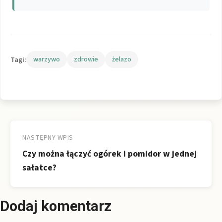
Tagi:
warzywo
zdrowie
żelazo
Nawigacja
wpisu
NASTĘPNY WPIS
Czy można łączyć ogórek i pomidor w jednej
sałatce?
Dodaj komentarz