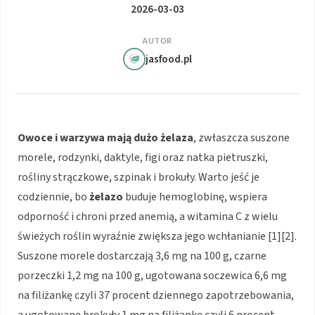
2026-03-03
AUTOR
jasfood.pl
Owoce i warzywa mają dużo żelaza
, zwłaszcza suszone
morele, rodzynki, daktyle, figi oraz natka pietruszki,
rośliny strączkowe, szpinak i brokuły. Warto jeść je
codziennie, bo
żelazo
buduje hemoglobinę, wspiera
odporność i chroni przed anemią, a witamina C z wielu
świeżych roślin wyraźnie zwiększa jego wchłanianie [1][2].
Suszone morele dostarczają 3,6 mg na 100 g, czarne
porzeczki 1,2 mg na 100 g, ugotowana soczewica 6,6 mg
na filiżankę czyli 37 procent dziennego zapotrzebowania,