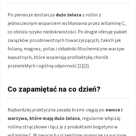
Po pierwsze dostarcza
dużo żelaza
z roślin z
jednoczesnym wsparciem wchłaniania przez witaminę C,
co obniża ryzyko niedokrwistości. Po drugie oferuje pakiet
związków prozdrowotnych towarzyszących, takich jak
foliany, magnez, potas i składniki fitochemiczne warzyw
kapustnych, które wspierają profilaktykę chorób
przewlekłych i ogólną odporność [1][2].
Co zapamiętać na co dzień?
Najbardziej praktyczna zasada brzmi: sięgaj po
owoce i
warzywa, które mają dużo żelaza
, regularnie włączaj
rośliny strączkowe i łącz je z produktami bogatymi w
witaminę C. W owocach szczególnie pomocne są suszone