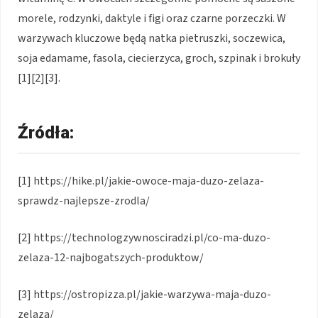
morele, rodzynki, daktyle i figi oraz czarne porzeczki. W
warzywach kluczowe będą natka pietruszki, soczewica,
soja edamame, fasola, ciecierzyca, groch, szpinak i brokuły
[1][2][3].
Źródła:
[1] https://hike.pl/jakie-owoce-maja-duzo-zelaza-
sprawdz-najlepsze-zrodla/
[2] https://technologzywnosciradzi.pl/co-ma-duzo-
zelaza-12-najbogatszych-produktow/
[3] https://ostropizza.pl/jakie-warzywa-maja-duzo-
zelaza/