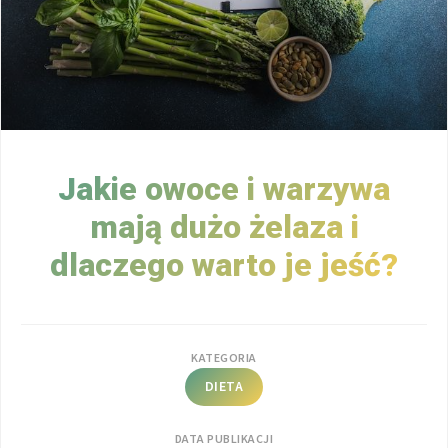
Jakie owoce i warzywa
mają dużo żelaza i
dlaczego warto je jeść?
KATEGORIA
DIETA
DATA PUBLIKACJI