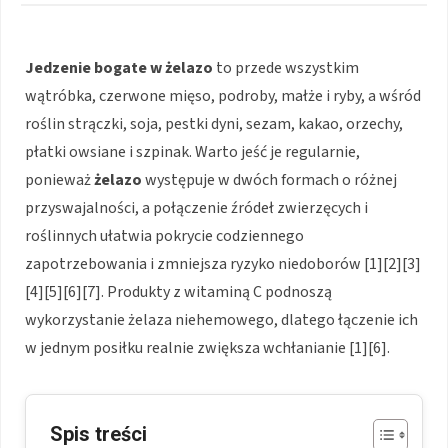
Jedzenie bogate w żelazo
to przede wszystkim
wątróbka, czerwone mięso, podroby, małże i ryby, a wśród
roślin strączki, soja, pestki dyni, sezam, kakao, orzechy,
płatki owsiane i szpinak. Warto jeść je regularnie,
ponieważ
żelazo
występuje w dwóch formach o różnej
przyswajalności, a połączenie źródeł zwierzęcych i
roślinnych ułatwia pokrycie codziennego
zapotrzebowania i zmniejsza ryzyko niedoborów [1][2][3]
[4][5][6][7]. Produkty z witaminą C podnoszą
wykorzystanie żelaza niehemowego, dlatego łączenie ich
w jednym posiłku realnie zwiększa wchłanianie [1][6].
Spis treści