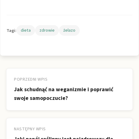
Tagi:
dieta
zdrowie
żelazo
Nawigacja
wpisu
POPRZEDNI WPIS
Jak schudnąć na weganizmie i poprawić
swoje samopoczucie?
NASTĘPNY WPIS