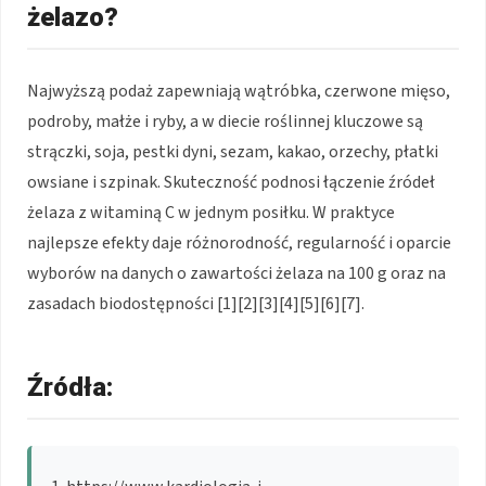
żelazo?
Najwyższą podaż zapewniają wątróbka, czerwone mięso,
podroby, małże i ryby, a w diecie roślinnej kluczowe są
strączki, soja, pestki dyni, sezam, kakao, orzechy, płatki
owsiane i szpinak. Skuteczność podnosi łączenie źródeł
żelaza z witaminą C w jednym posiłku. W praktyce
najlepsze efekty daje różnorodność, regularność i oparcie
wyborów na danych o zawartości żelaza na 100 g oraz na
zasadach biodostępności [1][2][3][4][5][6][7].
Źródła: