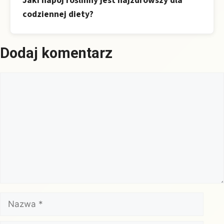
Jaki napój roślinny jest najzdrowszy dla
codziennej diety?
Dodaj komentarz
Komentarz
Nazwa