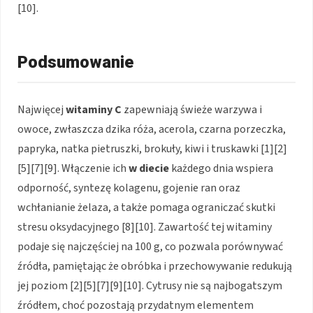
[10].
Podsumowanie
Najwięcej
witaminy C
zapewniają świeże warzywa i
owoce, zwłaszcza dzika róża, acerola, czarna porzeczka,
papryka, natka pietruszki, brokuły, kiwi i truskawki [1][2]
[5][7][9]. Włączenie ich
w diecie
każdego dnia wspiera
odporność, syntezę kolagenu, gojenie ran oraz
wchłanianie żelaza, a także pomaga ograniczać skutki
stresu oksydacyjnego [8][10]. Zawartość tej witaminy
podaje się najczęściej na 100 g, co pozwala porównywać
źródła, pamiętając że obróbka i przechowywanie redukują
jej poziom [2][5][7][9][10]. Cytrusy nie są najbogatszym
źródłem, choć pozostają przydatnym elementem