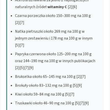
naturalnych źródeł
witaminy C
[2][6]
Czarna porzeczka około 150–300 mg na 100 g
[2][7]
Natka pietruszki około 269 mg na 100 g w
jednym zestawieniu i 178 mg na 100 g w innym
[5][7]
Papryka czerwona około 125–200 mg na 100 g
oraz 144–190 mg na 100 g w innych publikacjach
[2][5][7][9]
Brukselka około 65–145 mg na 100 g [2][7]
Brokuły około 83–132 mg na 100 g [5][9]
Kiwi około 59–84 mg na 100 g [5][7]
Truskawki około 46–90 mg na 100 g [5][7][9]