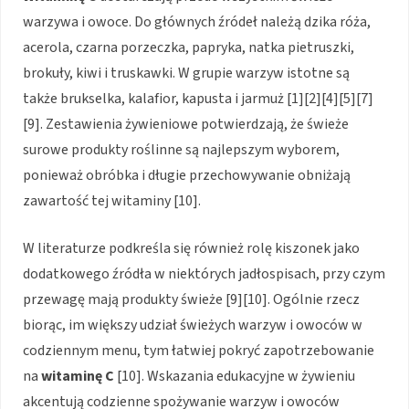
warzywa i owoce. Do głównych źródeł należą dzika róża,
acerola, czarna porzeczka, papryka, natka pietruszki,
brokuły, kiwi i truskawki. W grupie warzyw istotne są
także brukselka, kalafior, kapusta i jarmuż [1][2][4][5][7]
[9]. Zestawienia żywieniowe potwierdzają, że świeże
surowe produkty roślinne są najlepszym wyborem,
ponieważ obróbka i długie przechowywanie obniżają
zawartość tej witaminy [10].
W literaturze podkreśla się również rolę kiszonek jako
dodatkowego źródła w niektórych jadłospisach, przy czym
przewagę mają produkty świeże [9][10]. Ogólnie rzecz
biorąc, im większy udział świeżych warzyw i owoców w
codziennym menu, tym łatwiej pokryć zapotrzebowanie
na
witaminę C
[10]. Wskazania edukacyjne w żywieniu
akcentują codzienne spożywanie warzyw i owoców