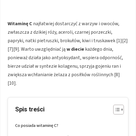
Witaminę C
najłatwiej dostarczyć z warzyw i owoców,
zwłaszcza z dzikiej róży, aceroli, czarnej porzeczki,
papryki, natki pietruszki, brokułów, kiwi i truskawek [1][2]
[7][9]. Warto uwzględniać ją
w diecie
każdego dnia,
ponieważ działa jako antyoksydant, wspiera odporność,
bierze udział w syntezie kolagenu, sprzyja gojeniu ran i
zwiększa wchłanianie żelaza z posiłków roślinnych [8]
[10].
Spis treści
Co posiada witaminę C?