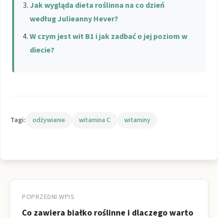
Jak wygląda dieta roślinna na co dzień
według Julieanny Hever?
W czym jest wit B1 i jak zadbać o jej poziom w
diecie?
Tagi:
odżywianie
witamina C
witaminy
Nawigacja
wpisu
POPRZEDNI WPIS
Co zawiera białko roślinne i dlaczego warto