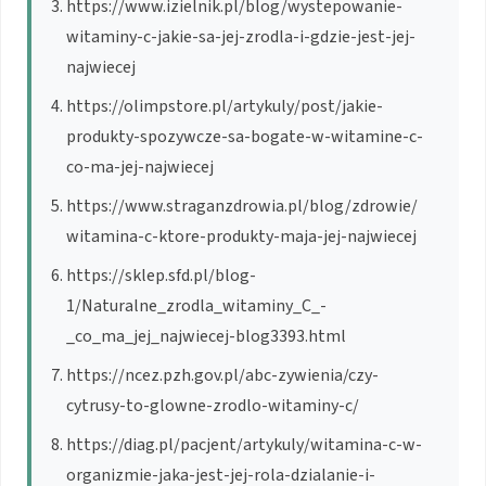
https://www.izielnik.pl/blog/wystepowanie-
witaminy-c-jakie-sa-jej-zrodla-i-gdzie-jest-jej-
najwiecej
https://olimpstore.pl/artykuly/post/jakie-
produkty-spozywcze-sa-bogate-w-witamine-c-
co-ma-jej-najwiecej
https://www.straganzdrowia.pl/blog/zdrowie/
witamina-c-ktore-produkty-maja-jej-najwiecej
https://sklep.sfd.pl/blog-
1/Naturalne_zrodla_witaminy_C_-
_co_ma_jej_najwiecej-blog3393.html
https://ncez.pzh.gov.pl/abc-zywienia/czy-
cytrusy-to-glowne-zrodlo-witaminy-c/
https://diag.pl/pacjent/artykuly/witamina-c-w-
organizmie-jaka-jest-jej-rola-dzialanie-i-