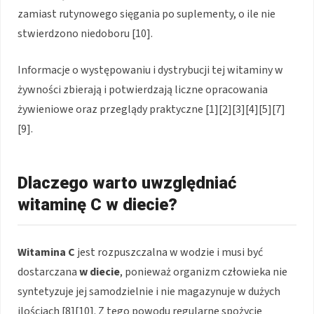
zamiast rutynowego sięgania po suplementy, o ile nie
stwierdzono niedoboru [10].
Informacje o występowaniu i dystrybucji tej witaminy w
żywności zbierają i potwierdzają liczne opracowania
żywieniowe oraz przeglądy praktyczne [1][2][3][4][5][7]
[9].
Dlaczego warto uwzględniać
witaminę C w diecie?
Witamina C
jest rozpuszczalna w wodzie i musi być
dostarczana
w diecie
, ponieważ organizm człowieka nie
syntetyzuje jej samodzielnie i nie magazynuje w dużych
ilościach [8][10]. Z tego powodu regularne spożycie