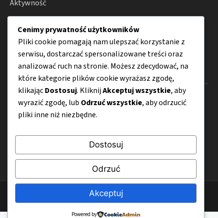
Aktywność
Lifestyle
Cenimy prywatność użytkowników
Porady
Pliki cookie pomagają nam ulepszać korzystanie z
serwisu, dostarczać spersonalizowane treści oraz
analizować ruch na stronie. Możesz zdecydować, na
Menu
które kategorie plików cookie wyrażasz zgodę,
klikając
Dostosuj
. Kliknij
Akceptuj wszystkie
, aby
O nas
wyrazić zgodę, lub
Odrzuć wszystkie
, aby odrzucić
pliki inne niż niezbędne.
Kontakt
Mapa strony
Dostosuj
Polityka prywatności
Odrzuć
Akceptuj
© 2026 jasfood.pl
Powered by