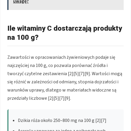
uwagę?
Ile witaminy C dostarczają produkty
na 100 g?
Zawartości w opracowaniach żywieniowych podaje się
najczęściej na 100 g, co pozwala porównać źródła i
tworzyć czytelne zestawienia [2][5][7][9]. Wartości mogą
się różnić w zależności od odmiany, stopnia dojrzałości i
warunków uprawy, dlatego w materiałach widoczne są
przedziały liczbowe [2][5][7][9].
Dzikia róża około 250–800 mg na 100 g [2][7]
Acerola uznawana za jedno z najbogatszych