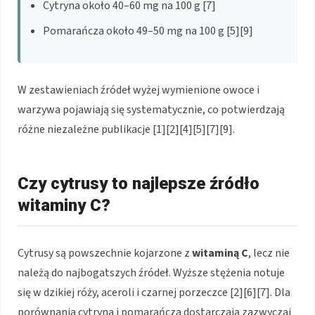
Cytryna około 40–60 mg na 100 g [7]
Pomarańcza około 49–50 mg na 100 g [5][9]
W zestawieniach źródeł wyżej wymienione owoce i
warzywa pojawiają się systematycznie, co potwierdzają
różne niezależne publikacje [1][2][4][5][7][9].
Czy cytrusy to najlepsze źródło
witaminy C?
Cytrusy są powszechnie kojarzone z
witaminą C
, lecz nie
należą do najbogatszych źródeł. Wyższe stężenia notuje
się w dzikiej róży, aceroli i czarnej porzeczce [2][6][7]. Dla
porównania cytryna i pomarańcza dostarczają zazwyczaj