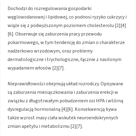
Dochodzi do rozregulowania gospodarki
węglowodanowej i lipidowej, co podnosi ryzyko cukrzycy i
wiąże się z podwyższonym poziomem cholesterolu [2][4]
[6]. Obserwuje się zaburzenia pracy przewodu
pokarmowego, w tym tendencję do zmian o charakterze
nadżerkowo wrzodowym, oraz problemy
dermatologiczne i trychologiczne, łącznie z nasilonym
wypadaniem włosów [2][7].
Nieprawidłowości obejmują układ rozrodczy. Opisywane
są zaburzenia miesiączkowania i zaburzenia erekcji w
związku z długotrwałym pobudzeniem osi HPA i wtórną
dysregulacją hormonalną [4][6]. Konsekwencją bywa
także wzrost masy ciała wskutek neuroendokrynnych
zmian apetytu i metabolizmu [2][7].