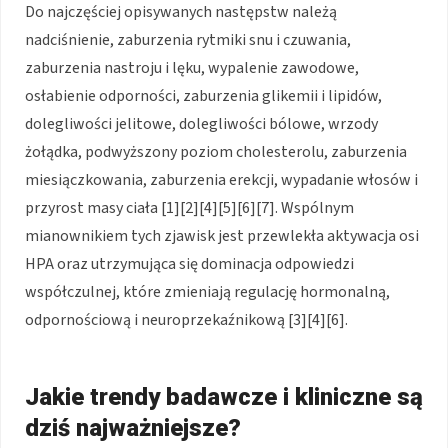
Do najczęściej opisywanych następstw należą
nadciśnienie, zaburzenia rytmiki snu i czuwania,
zaburzenia nastroju i lęku, wypalenie zawodowe,
osłabienie odporności, zaburzenia glikemii i lipidów,
dolegliwości jelitowe, dolegliwości bólowe, wrzody
żołądka, podwyższony poziom cholesterolu, zaburzenia
miesiączkowania, zaburzenia erekcji, wypadanie włosów i
przyrost masy ciała [1][2][4][5][6][7]. Wspólnym
mianownikiem tych zjawisk jest przewlekła aktywacja osi
HPA oraz utrzymująca się dominacja odpowiedzi
współczulnej, które zmieniają regulację hormonalną,
odpornościową i neuroprzekaźnikową [3][4][6].
Jakie trendy badawcze i kliniczne są
dziś najważniejsze?