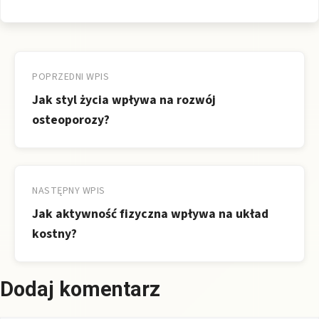
Nawigacja
wpisu
POPRZEDNI WPIS
Jak styl życia wpływa na rozwój
osteoporozy?
NASTĘPNY WPIS
Jak aktywność fizyczna wpływa na układ
kostny?
Dodaj komentarz