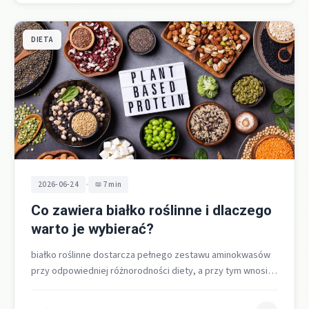
DIETA
•
2026-06-24
7 min
Co zawiera białko roślinne i dlaczego
warto je wybierać?
białko roślinne dostarcza pełnego zestawu aminokwasów
przy odpowiedniej różnorodności diety, a przy tym wnosi
błonnik, polifenole i składniki mineralne, co…