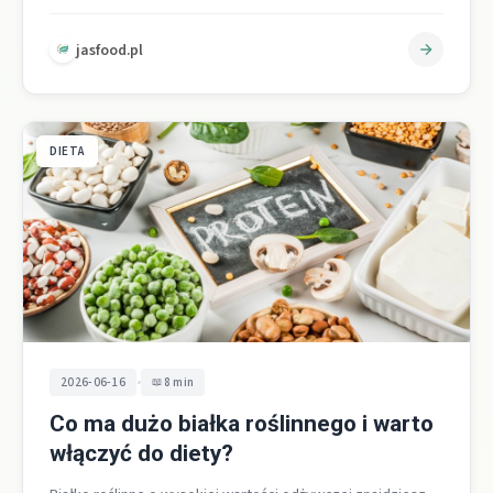
uznawane za białko pełnowartościowe z…
jasfood.pl
DIETA
•
2026-06-16
8 min
Co ma dużo białka roślinnego i warto
włączyć do diety?