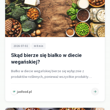
•
2026-07-02
8 min
Skąd bierze się białko w diecie
wegańskiej?
Białko w diecie wegańskiej bierze się wyłącznie z
produktów roślinnych, ponieważ wszystkie produkty
zwierzęce są z jadłospisu wykluczone [3][7][9]. Dobrze…
jasfood.pl