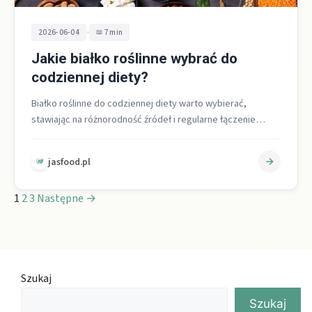
•
2026-06-04
7 min
Jakie białko roślinne wybrać do
codziennej diety?
Białko roślinne do codziennej diety warto wybierać,
stawiając na różnorodność źródeł i regularne łączenie
strączki + zboża. Najpraktyczniejszym punktem
odniesienia…
jasfood.pl
1
2
3
Następne →
Szukaj
Szukaj