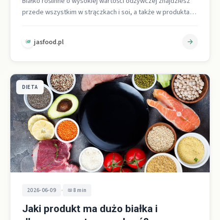
Białko roślinne o wysokiej wartości odżywczej znajdziesz
przede wszystkim w strączkach i soi, a także w produktach
zbożowych, pseudozbożach, orzechach,…
jasfood.pl
DIETA
•
2026-06-09
8 min
Jaki produkt ma dużo białka i