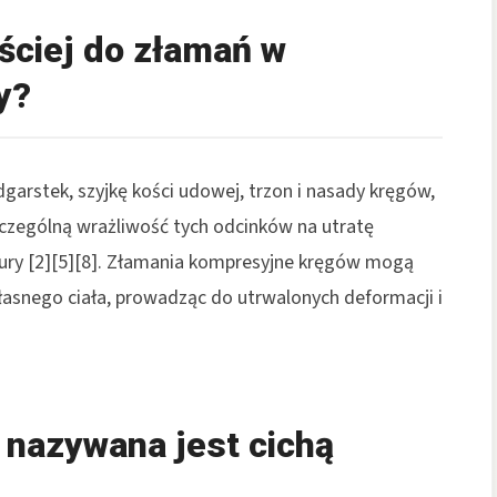
ściej do złamań w
y?
garstek, szyjkę kości udowej, trzon i nasady kręgów,
zczególną wrażliwość tych odcinków na utratę
ktury [2][5][8]. Złamania kompresyjne kręgów mogą
snego ciała, prowadząc do utrwalonych deformacji i
 nazywana jest cichą