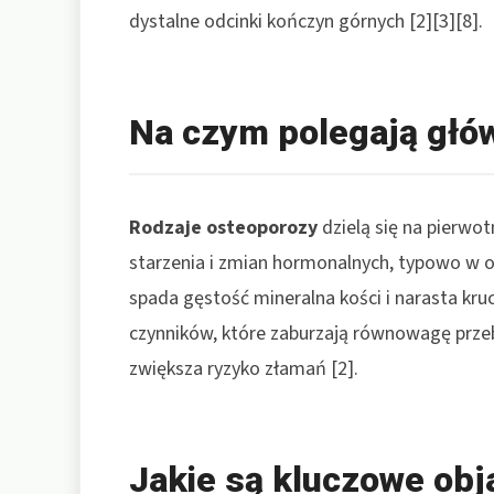
dystalne odcinki kończyn górnych [2][3][8].
Na czym polegają głó
Rodzaje osteoporozy
dzielą się na pierwo
starzenia i zmian hormonalnych, typowo w 
spada gęstość mineralna kości i narasta kru
czynników, które zaburzają równowagę przeb
zwiększa ryzyko złamań [2].
Jakie są kluczowe ob