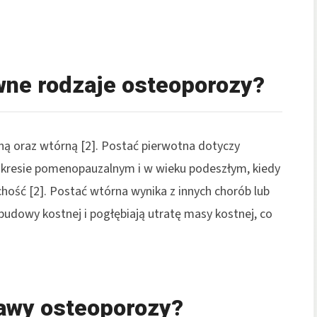
wne rodzaje osteoporozy?
tną oraz wtórną [2]. Postać pierwotna dotyczy
okresie pomenopauzalnym i w wieku podeszłym, kiedy
chość [2]. Postać wtórna wynika z innych chorób lub
udowy kostnej i pogłębiają utratę masy kostnej, co
jawy osteoporozy?