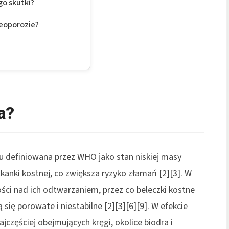
go skutki?
teoporozie?
a?
u definiowana przez WHO jako stan niskiej masy
kanki kostnej, co zwiększa ryzyko złamań [2][3]. W
ści nad ich odtwarzaniem, przez co beleczki kostne
ą się porowate i niestabilne [2][3][6][9]. W efekcie
częściej obejmujących kręgi, okolice biodra i