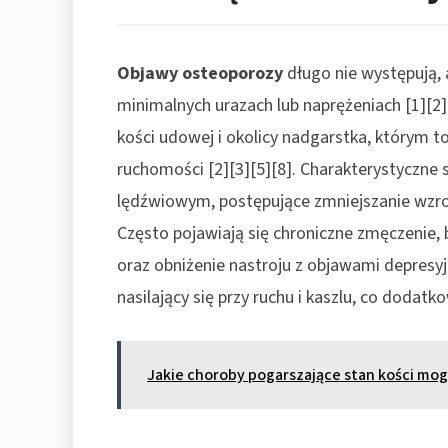
Objawy osteoporozy
długo nie występują,
minimalnych urazach lub naprężeniach [1][2]
kości udowej i okolicy nadgarstka, którym to
ruchomości [2][3][5][8]. Charakterystyczne 
lędźwiowym, postępujące zmniejszanie wzrost
Często pojawiają się chroniczne zmęczenie, 
oraz obniżenie nastroju z objawami depresyj
nasilający się przy ruchu i kaszlu, co dodat
Jakie choroby pogarszające stan kości mo