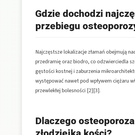
Gdzie dochodzi najczę
przebiegu osteoporoz
Najczęstsze lokalizacje złamań obejmują nad
przedramię oraz biodro, co odzwierciedla s
gęstości kostnej i zaburzenia mikroarchite
występować nawet pod wpływem ciężaru wła
przewlekłej bolesności [2][3].
Dlaczego osteoporoza
złodziejką kości?