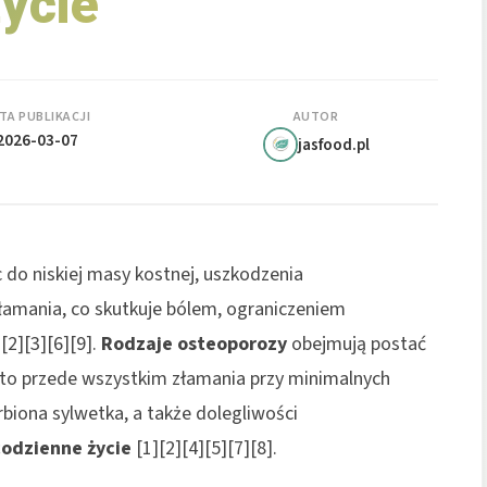
ycie
TA PUBLIKACJI
AUTOR
2026-03-07
jasfood.pl
c do niskiej masy kostnej, uszkodzenia
złamania, co skutkuje bólem, ograniczeniem
[2][3][6][9].
Rodzaje osteoporozy
obejmują postać
to przede wszystkim złamania przy minimalnych
rbiona sylwetka, a także dolegliwości
odzienne życie
[1][2][4][5][7][8].