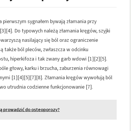
 a pierwszym sygnałem bywają złamania przy
[3][4]. Do typowych należą złamania kręgów, szyjki
warzyszą nasilający się ból oraz ograniczenie
są także ból pleców, zwłaszcza w odcinku
u, hiperkifoza i tak zwany garb wdowi [1][2][5].
bóle głowy, karku i brzucha, zaburzenia równowagi
nymi [1][4][5][7][8]. Złamania kręgów wywołują ból
kowo utrudnia codzienne funkcjonowanie [7].
gą prowadzić do osteoporozy?