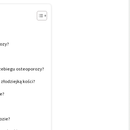
rozy?
rzebiegu osteoporozy?
złodziejką kości?
e?
ozie?