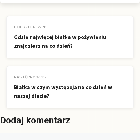
Nawigacja
wpisu
POPRZEDNI WPIS
Gdzie najwięcej białka w pożywieniu
znajdziesz na co dzień?
NASTĘPNY WPIS
Białka w czym występują na co dzień w
naszej diecie?
Dodaj komentarz
Komentarz