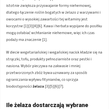
istotnie zwiększa przyswajanie formy niehemowej,
dlatego łączenie roślin bogatych w żelazo z warzywami i
owocami o wysokiej zawartości tej witaminy jest
korzystne [1][3][4][6]. Kawa i herbata wypijane do posiłku
mogą osłabiać wchłanianie niehemowe, więc ich czas
podaży ma znaczenie [1].
W diecie wegetariańskiej i wegańskiej nacisk kładzie się na
strączki, tofu, produkty pełnoziarniste oraz pestki i
nasiona. Wybór pieczywa na zakwasie i mniej
przetworzonych zbóż bywa uznawany za sposób
ograniczania wpływu fitynianów, co sprzyja
biodostępności
żelaza
[3][5][6][7].
Ile żelaza dostarczają wybrane