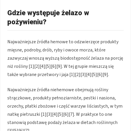
Gdzie występuje żelazo w
pożywieniu?
Najważniejsze źródła hemowe to odzwierzęce produkty
mięsne, podroby, drób, ryby i owoce morza, które
zazwyczaj wnoszą wyższą biodostępność żelaza na porcję
niż rośliny [1][2][4][5][6][9]. W tej grupie mieszczą się
także wybrane przetwory i jaja [1][2][3][4][5][6][9].
Najważniejsze źródła niehemowe obejmują rośliny
strączkowe, produkty pełnoziarniste, pestki i nasiona,
orzechy, płatki zbożowe i część warzyw liściastych, w tym
natkę pietruszki [1][3][4][5][6][7]. W praktyce to one
stanowią podstawę podaży żelaza w dietach roślinnych
[3][5][6][7].