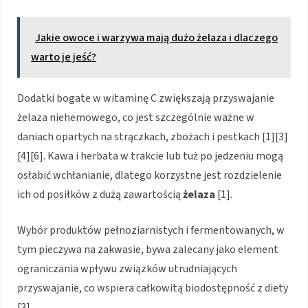
Jakie owoce i warzywa mają dużo żelaza i dlaczego
warto je jeść?
Dodatki bogate w witaminę C zwiększają przyswajanie
żelaza niehemowego, co jest szczególnie ważne w
daniach opartych na strączkach, zbożach i pestkach [1][3]
[4][6]. Kawa i herbata w trakcie lub tuż po jedzeniu mogą
osłabić wchłanianie, dlatego korzystne jest rozdzielenie
ich od posiłków z dużą zawartością
żelaza
[1].
Wybór produktów pełnoziarnistych i fermentowanych, w
tym pieczywa na zakwasie, bywa zalecany jako element
ograniczania wpływu związków utrudniających
przyswajanie, co wspiera całkowitą biodostępność z diety
[3].