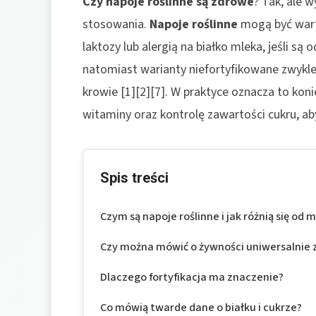
Czy napoje roślinne są zdrowe
? Tak, ale 
stosowania.
Napoje roślinne
mogą być wart
laktozy lub alergią na białko mleka, jeśli s
natomiast warianty niefortyfikowane zwykle
krowie [1][2][7]. W praktyce oznacza to k
witaminy oraz kontrolę zawartości cukru, aby
Spis treści
Czym są napoje roślinne i jak różnią się od
Czy można mówić o żywności uniwersalnie 
Dlaczego fortyfikacja ma znaczenie?
Co mówią twarde dane o białku i cukrze?