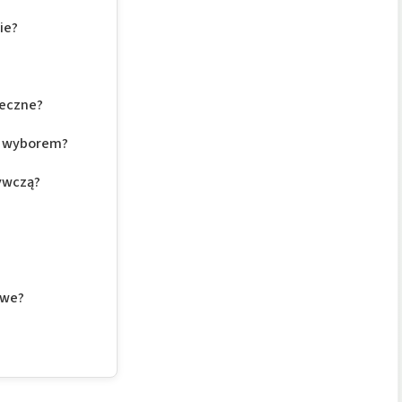
ie?
ieczne?
m wyborem?
ywczą?
owe?