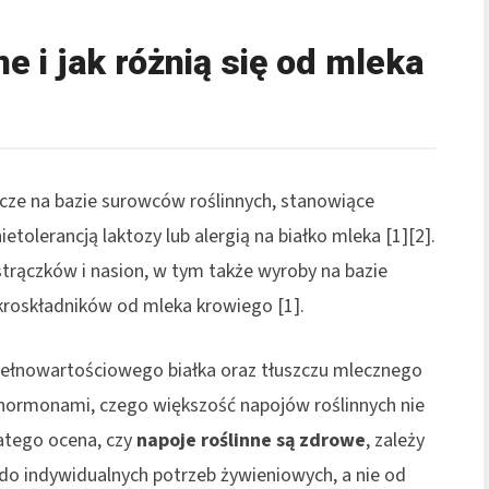
e i jak różnią się od mleka
cze na bazie surowców roślinnych, stanowiące
etolerancją laktozy lub alergią na białko mleka [1][2].
 strączków i nasion, w tym także wyroby na bazie
ikroskładników od mleka krowiego [1].
 pełnowartościowego białka oraz tłuszczu mlecznego
e hormonami, czego większość napojów roślinnych nie
latego ocena, czy
napoje roślinne są zdrowe
, zależy
 do indywidualnych potrzeb żywieniowych, a nie od