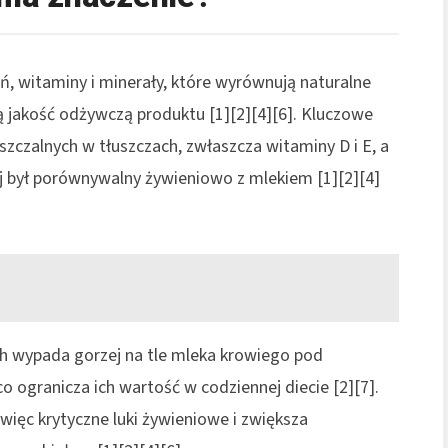
, witaminy i minerały, które wyrównują naturalne
 jakość odżywczą produktu [1][2][4][6]. Kluczowe
szczalnych w tłuszczach, zwłaszcza witaminy D i E, a
 był porównywalny żywieniowo z mlekiem [1][2][4]
ch wypada gorzej na tle mleka krowiego pod
o ogranicza ich wartość w codziennej diecie [2][7].
więc krytyczne luki żywieniowe i zwiększa