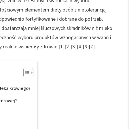
wyłącznie w określonych warunkach wyboru i
ościowym elementem diety osób z nietolerancją
ą odpowiednio fortyfikowane i dobrane do potrzeb,
 dostarczają mniej kluczowych składników niż mleko
onieczność wyboru produktów wzbogacanych w wapń i
 realnie wspierały zdrowie [1][2][3][4][6][7].
 mleka krowiego?
zdrowej?