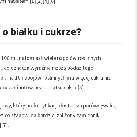
ym nabiałem [1][2][4][6].
o białku i cukrze?
a 100 ml, natomiast wiele napojów roślinnych
ml, co oznacza wyraźnie niższą podaż tego
że 7 na 10 napojów roślinnych ma więcej cukru niż
u wariantów bez dodatku cukru [3].
jowy, który po fortyfikacji dostarcza porównywalną
ez co stanowi najbardziej zbliżony zamiennik
[7].