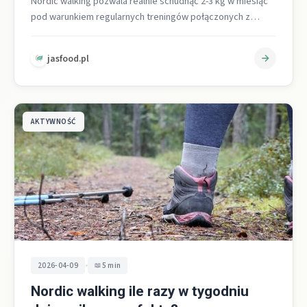
Nordic walking pozwala realnie schudnąć 2-3 kg w miesiąc
pod warunkiem regularnych treningów połączonych z
deficytem kalorycznym w diecie [2].…
jasfood.pl
AKTYWNOŚĆ
•
2026-04-09
5 min
Nordic walking ile razy w tygodniu