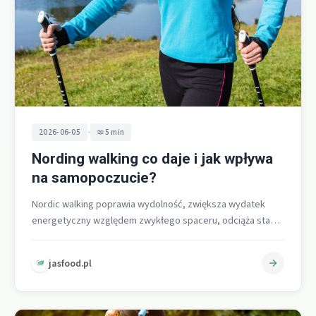
•
2026-06-05
5 min
Nording walking co daje i jak wpływa
na samopoczucie?
Nordic walking poprawia wydolność, zwiększa wydatek
energetyczny względem zwykłego spaceru, odciąża stawy
i realnie podnosi samopoczucie dzięki połączeniu ruchu
na…
jasfood.pl