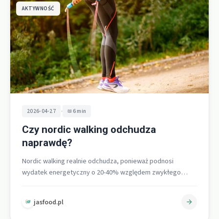
AKTYWNOŚĆ
•
2026-04-27
6 min
Czy nordic walking odchudza
naprawdę?
Nordic walking realnie odchudza, ponieważ podnosi
wydatek energetyczny o 20-40% względem zwykłego
marszu, co przekłada się na szybszą redukcję tkanki…
jasfood.pl