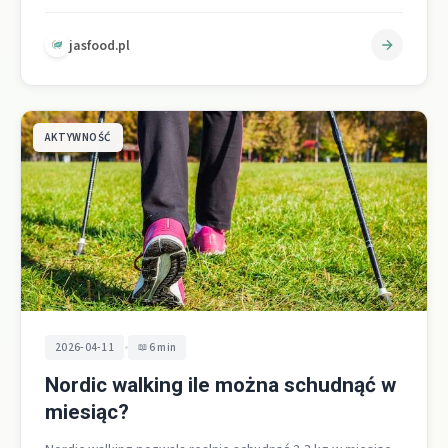
zastosujesz wydłużony krok, rytmiczną rotację tułowia i
energiczne odpychanie…
jasfood.pl
AKTYWNOŚĆ
•
2026-04-11
6 min
Nordic walking ile można schudnąć w
miesiąc?